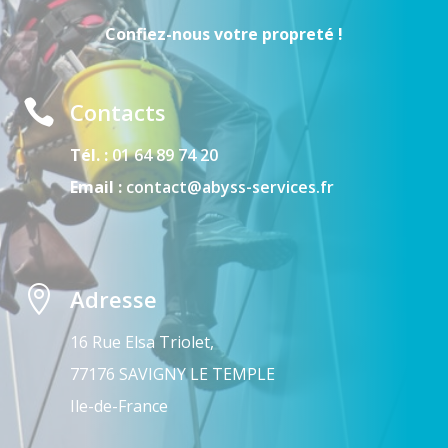
Confiez-nous votre propreté !

Contacts
Tél. :
01 64 89 74 20
Email :
contact@abyss-services.fr

Adresse
16 Rue Elsa Triolet,
77176 SAVIGNY LE TEMPLE
Ile-de-France