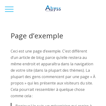
0164897420
Services
contact@abyss-services.fr
Qui sommes-nous ?
Multi Services
Page d’exemple
Recrutement
Ceci est une page d’exemple. C’est différent
CONTACT
d’un article de blog parce qu’elle restera au
même endroit et apparaîtra dans la navigation
de votre site (dans la plupart des thèmes). La
plupart des gens commencent par une page « À
01 64 89 74 20
propos » qui les présente aux visiteurs du site.
Cela pourrait ressembler à quelque chose
contact@abyss-services.fr
comme cela :